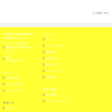
大野城市 産後骨盤矯正
メニュー
「整体つぼっくす」
ホーム
住所：〒816-0942
メニュー料金
福岡県大野城市中央2丁
目1-14
施術風景
電話：
お客様の声
090-1198-9771
地図行き方
プロフィール
カテゴリ
お問合せ
お客様の声
よくある質問
運営元情報
スタッフブログ
会社概要
プライバシーポリシー
サポート
RSSフィード