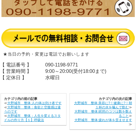
★当日の予約・変更は電話でお願いします
【 電話番号 】
090-1198-9771
【 営業時間 】
9:00～20:00(受付18:00まで)
【 定休日 】
水曜日
カテゴリ内の前の記事
カテゴリ内の次の記事
≪
大野城市 整体:人の体は怠け者です
大野城市 整体:美容に?！健康に?！朝
≪
大野城市 整体：食欲と空腹感は違
１杯の水を噛んで飲む
≫
うのです
大野城市 整体:瞑想のコツは数を数え
≪
大野城市 整体：人生を変えるスタ
ること
≫
イルの作り方【１】呼吸法
大野城市 整体:疲れが体を歪ませます
≫