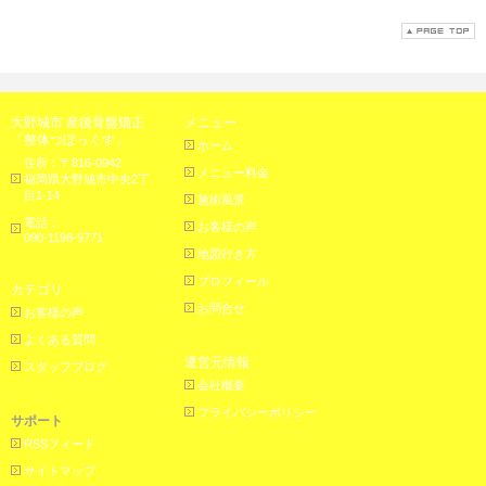
大野城市 産後骨盤矯正
メニュー
「整体つぼっくす」
ホーム
住所：〒816-0942
メニュー料金
福岡県大野城市中央2丁
目1-14
施術風景
電話：
お客様の声
090-1198-9771
地図行き方
プロフィール
カテゴリ
お問合せ
お客様の声
よくある質問
運営元情報
スタッフブログ
会社概要
プライバシーポリシー
サポート
RSSフィード
サイトマップ