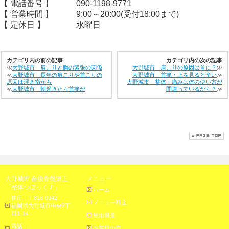
【 電話番号 】
090-1198-9771
【 営業時間 】
9:00～20:00(受付18:00まで)
【 定休日 】
水曜日
カテゴリ内の前の記事
カテゴリ内の次の記事
≪
大野城市 肩こりと胸の緊張の関係
大野城市 肩こりの原因は首に？
≫
≪
大野城市 長年の肩こりや首こりの
大野城市 首痛・上を見ると辛い
≫
原因は浮き指かも
大野城市 整体：痛みは体の使い方が
≪
大野城市 朝起きたら首痛が
間違っているから？
≫
大野城市 産後骨盤矯正
メニュー
「整体つぼっくす」
ホーム
住所：〒816-0942
メニュー料金
福岡県大野城市中央2丁
目1-14
施術風景
電話：
お客様の声