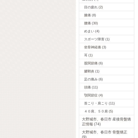
目の疲れ (2)
膝痛 (8)
腰痛 (30)
めまい (4)
スポーツ障害 (1)
坐骨神経痛 (3)
耳 (1)
股関節痛 (6)
腱鞘炎 (1)
足の痛み (6)
頭痛 (11)
顎関節症 (4)
首こり・肩こり (11)
４０肩、５０肩 (5)
大野城市、春日市 産後骨盤矯
正情報 (74)
大野城市、春日市 骨盤矯正
(9)