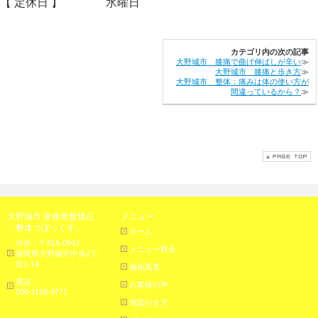
【 定休日 】
水曜日
カテゴリ内の次の記事
大野城市 膝痛で曲げ伸ばしが辛い
≫
大野城市 膝痛と歩き方
≫
大野城市 整体：痛みは体の使い方が
間違っているから？
≫
大野城市 産後骨盤矯正
メニュー
「整体つぼっくす」
ホーム
住所：〒816-0942
メニュー料金
福岡県大野城市中央2丁
目1-14
施術風景
電話：
お客様の声
090-1198-9771
地図行き方