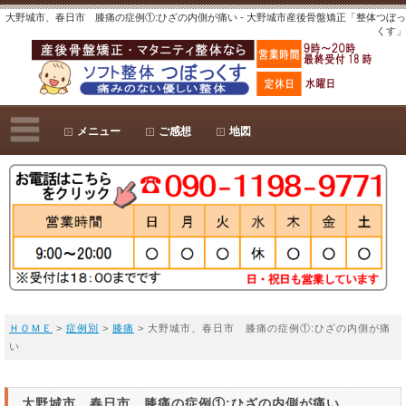
大野城市、春日市 膝痛の症例①:ひざの内側が痛い - 大野城市産後骨盤矯正「整体つぼっ
くす」
メニュー
ご感想
地図
ＨＯＭＥ
>
症例別
>
膝痛
> 大野城市、春日市 膝痛の症例①:ひざの内側が痛
い
大野城市、春日市 膝痛の症例①:ひざの内側が痛い