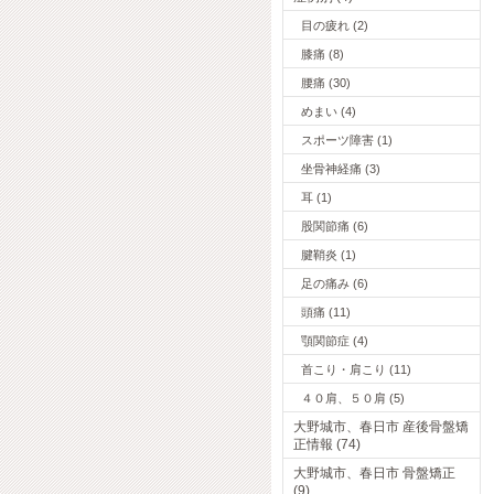
目の疲れ (2)
膝痛 (8)
腰痛 (30)
めまい (4)
スポーツ障害 (1)
坐骨神経痛 (3)
耳 (1)
股関節痛 (6)
腱鞘炎 (1)
足の痛み (6)
頭痛 (11)
顎関節症 (4)
首こり・肩こり (11)
４０肩、５０肩 (5)
大野城市、春日市 産後骨盤矯
正情報 (74)
大野城市、春日市 骨盤矯正
(9)