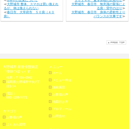
≪
GW中の営業について
２０１４年 夏季休暇のお知らせ
≫
≪
大野城市 整体、スマホは買い換えれ
大野城市、春日市 無意識の緊張によ
るが、体は換えられない
る肩・背中のはり
≫
≪
春日市、大宰府市 ５０肩（４０
大野城市、春日市 身体の柔軟性より
肩）
バランスが大事です
≫
大野城市 産後骨盤矯正
メニュー
「整体つぼっくす」
ホーム
住所：〒816-0942
メニュー料金
福岡県大野城市中央2丁
目1-14
施術風景
電話：
お客様の声
090-1198-9771
地図行き方
プロフィール
カテゴリ
お問合せ
お客様の声
よくある質問