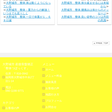
≪
大野城市 整体:体は動くようになっ
大野城市 整体:体を緩ませるには末端
ている
から
≫
≪
大野城市 整体：重力からの解放！
大野城市 整体:腰痛みは体からのメッ
いつまでも若々しく
セージ
≫
≪
大野城市 整体:一日で体重が１．６
大野城市 整体:良い姿勢のコツは丹田
キロ減
の意識
≫
大野城市 産後骨盤矯正
メニュー
「整体つぼっくす」
ホーム
住所：〒816-0942
メニュー料金
福岡県大野城市中央2丁
目1-14
施術風景
電話：
お客様の声
090-1198-9771
地図行き方
プロフィール
カテゴリ
お問合せ
お客様の声