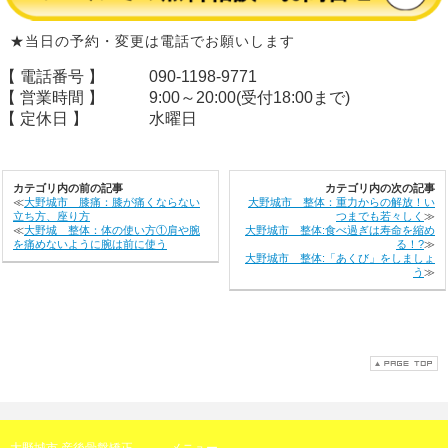
★当日の予約・変更は電話でお願いします
【 電話番号 】
090-1198-9771
【 営業時間 】
9:00～20:00(受付18:00まで)
【 定休日 】
水曜日
カテゴリ内の前の記事
カテゴリ内の次の記事
≪
大野城市 膝痛：膝が痛くならない
大野城市 整体：重力からの解放！い
立ち方、座り方
つまでも若々しく
≫
≪
大野城 整体：体の使い方①肩や腕
大野城市 整体:食べ過ぎは寿命を縮め
を痛めないように腕は前に使う
る！?
≫
大野城市 整体:「あくび」をしましょ
う
≫
大野城市 産後骨盤矯正
メニュー