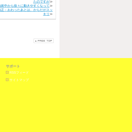
たのですが
≫
施術中から徐々に動きやすくなって
≫
矯正：おわったあとは、からだがスッ
キリ
≫
サポート
RSSフィード
サイトマップ