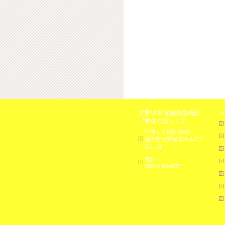
大野城市 産後骨盤矯正
メ
「整体つぼっくす」
住所：〒816-0942
福岡県大野城市中央2丁
目1-14
電話：
090-1198-9771