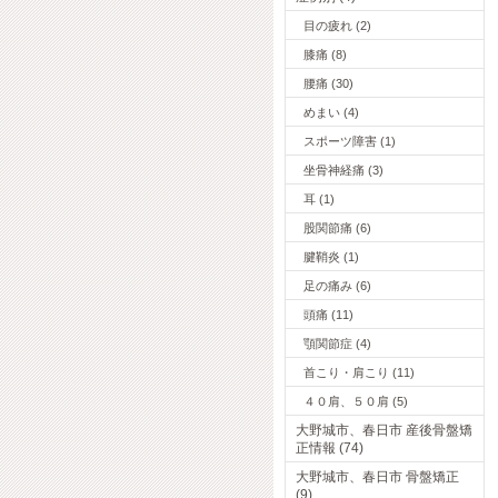
目の疲れ (2)
膝痛 (8)
腰痛 (30)
めまい (4)
スポーツ障害 (1)
坐骨神経痛 (3)
耳 (1)
股関節痛 (6)
腱鞘炎 (1)
足の痛み (6)
頭痛 (11)
顎関節症 (4)
首こり・肩こり (11)
４０肩、５０肩 (5)
大野城市、春日市 産後骨盤矯
正情報 (74)
大野城市、春日市 骨盤矯正
(9)