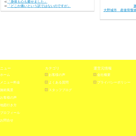
≪
「身体も心も癒せました」
≪
「どこか痛いという訳ではないのですが」
大野城市 産後骨盤
ニュー
カテゴリ
運営元情報
ホーム
お客様の声
会社概要
メニュー料金
よくある質問
プライバシーポリシー
施術風景
スタッフブログ
お客様の声
地図行き方
プロフィール
お問合せ