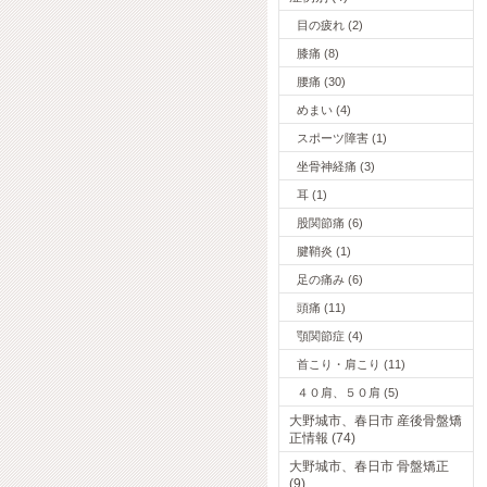
目の疲れ (2)
膝痛 (8)
腰痛 (30)
めまい (4)
スポーツ障害 (1)
坐骨神経痛 (3)
耳 (1)
股関節痛 (6)
腱鞘炎 (1)
足の痛み (6)
頭痛 (11)
顎関節症 (4)
首こり・肩こり (11)
４０肩、５０肩 (5)
大野城市、春日市 産後骨盤矯
正情報 (74)
大野城市、春日市 骨盤矯正
(9)