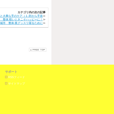
カテゴリ内の次の記事
外と大事な手のケア（１:肘から手首
≫
 整体:暗いときこそハッピーに！
≫
城市 整体:夜グッスリ寝るために
≫
サポート
RSSフィード
サイトマップ