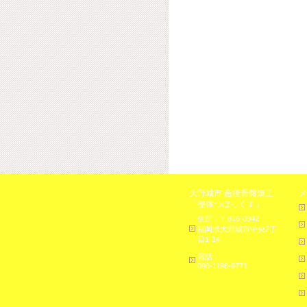
大野城市 産後骨盤矯正
メ
「整体つぼっくす」
住所：〒816-0942
福岡県大野城市中央2丁
目1-14
電話：
090-1198-9771