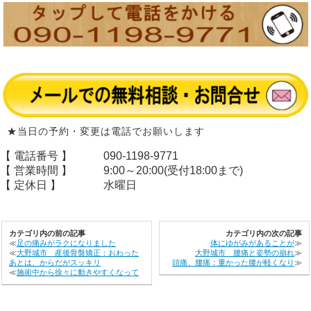
★当日の予約・変更は電話でお願いします
【 電話番号 】
090-1198-9771
【 営業時間 】
9:00～20:00(受付18:00まで)
【 定休日 】
水曜日
カテゴリ内の前の記事
カテゴリ内の次の記事
≪
足の痛みがラクになりました
体にゆがみがあることが
≫
≪
大野城市 産後骨盤矯正：おわった
大野城市 腰痛と姿勢の崩れ
≫
あとは、からだがスッキリ
頭痛、腰痛：重かった腰が軽くなり
≫
≪
施術中から徐々に動きやすくなって