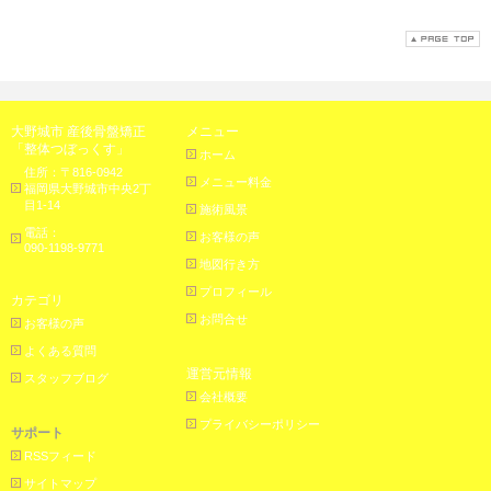
大野城市 産後骨盤矯正
メニュー
「整体つぼっくす」
ホーム
住所：〒816-0942
メニュー料金
福岡県大野城市中央2丁
目1-14
施術風景
電話：
お客様の声
090-1198-9771
地図行き方
プロフィール
カテゴリ
お問合せ
お客様の声
よくある質問
運営元情報
スタッフブログ
会社概要
プライバシーポリシー
サポート
RSSフィード
サイトマップ